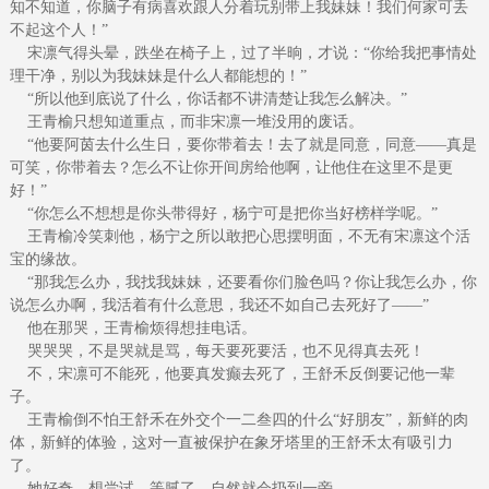
知不知道，你脑子有病喜欢跟人分着玩别带上我妹妹！我们何家可丢
不起这个人！”
宋凛气得头晕，跌坐在椅子上，过了半晌，才说：“你给我把事情处
理干净，别以为我妹妹是什么人都能想的！”
“所以他到底说了什么，你话都不讲清楚让我怎么解决。”
王青榆只想知道重点，而非宋凛一堆没用的废话。
“他要阿茵去什么生日，要你带着去！去了就是同意，同意——真是
可笑，你带着去？怎么不让你开间房给他啊，让他住在这里不是更
好！”
“你怎么不想想是你头带得好，杨宁可是把你当好榜样学呢。”
王青榆冷笑刺他，杨宁之所以敢把心思摆明面，不无有宋凛这个活
宝的缘故。
“那我怎么办，我找我妹妹，还要看你们脸色吗？你让我怎么办，你
说怎么办啊，我活着有什么意思，我还不如自己去死好了——”
他在那哭，王青榆烦得想挂电话。
哭哭哭，不是哭就是骂，每天要死要活，也不见得真去死！
不，宋凛可不能死，他要真发癫去死了，王舒禾反倒要记他一辈
子。
王青榆倒不怕王舒禾在外交个一二叁四的什么“好朋友”，新鲜的肉
体，新鲜的体验，这对一直被保护在象牙塔里的王舒禾太有吸引力
了。
她好奇，想尝试，等腻了，自然就会扔到一旁。