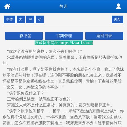
教训
字体
大
中
小
关灯
存书签
书架管理
返回目录
收藏备用网址:
https://i.wa-18.com
“你这个没有用的废物，怎么不去死啊你！”
宋凛暴怒地砸着房间的东西，隔着屏幕，王青榆听见那头跟拆家似
的。
“你有什么用，啊？防不住我也算了，本来就是个小偷，偷走了我妹
妹不够还勾引她！现在呢，连你那不要脸的朋友也凑上来，我很难不
怀疑是不是你牵桥搭线在搞鬼！真是佩服你啊，青榆！下叁滥的手段
一套又一套，鸡都没你的本事多！”
“杨宁跟你说什么了？”
王青榆倒是淡定，被骂也面不改色的。
宋凛这人就不是什么正常货，神癫癫的，发疯乱咬都算正常。
“杨宁？原来他叫杨宁……杨宁……果然下叁滥的东西就是难听！你
跟他真不愧是朋友来的，一样不要脸，当叁又下贱！当着我的面就敢
发骚，怎么不直接衣服脱了躺地上，我床搬来要不要！这事情你到底