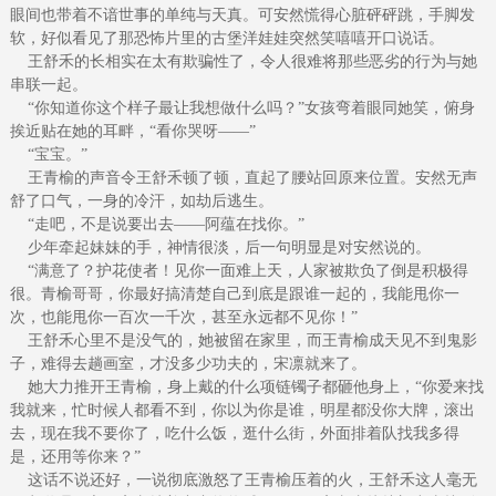
眼间也带着不谙世事的单纯与天真。可安然慌得心脏砰砰跳，手脚发
软，好似看见了那恐怖片里的古堡洋娃娃突然笑嘻嘻开口说话。
王舒禾的长相实在太有欺骗性了，令人很难将那些恶劣的行为与她
串联一起。
“你知道你这个样子最让我想做什么吗？”女孩弯着眼同她笑，俯身
挨近贴在她的耳畔，“看你哭呀——”
“宝宝。”
王青榆的声音令王舒禾顿了顿，直起了腰站回原来位置。安然无声
舒了口气，一身的冷汗，如劫后逃生。
“走吧，不是说要出去——阿蕴在找你。”
少年牵起妹妹的手，神情很淡，后一句明显是对安然说的。
“满意了？护花使者！见你一面难上天，人家被欺负了倒是积极得
很。青榆哥哥，你最好搞清楚自己到底是跟谁一起的，我能甩你一
次，也能甩你一百次一千次，甚至永远都不见你！”
王舒禾心里不是没气的，她被留在家里，而王青榆成天见不到鬼影
子，难得去趟画室，才没多少功夫的，宋凛就来了。
她大力推开王青榆，身上戴的什么项链镯子都砸他身上，“你爱来找
我就来，忙时候人都看不到，你以为你是谁，明星都没你大牌，滚出
去，现在我不要你了，吃什么饭，逛什么街，外面排着队找我多得
是，还用等你来？”
这话不说还好，一说彻底激怒了王青榆压着的火，王舒禾这人毫无