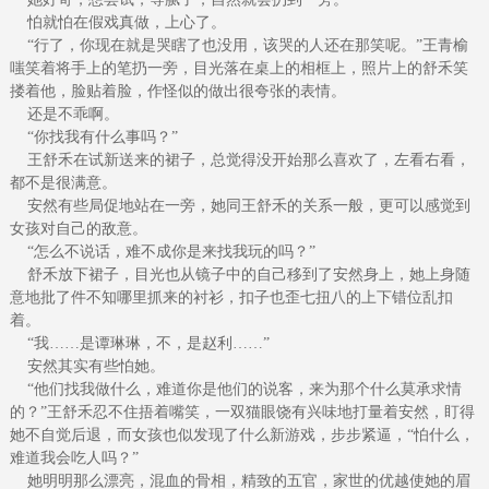
怕就怕在假戏真做，上心了。
“行了，你现在就是哭瞎了也没用，该哭的人还在那笑呢。”王青榆
嗤笑着将手上的笔扔一旁，目光落在桌上的相框上，照片上的舒禾笑
搂着他，脸贴着脸，作怪似的做出很夸张的表情。
还是不乖啊。
“你找我有什么事吗？”
王舒禾在试新送来的裙子，总觉得没开始那么喜欢了，左看右看，
都不是很满意。
安然有些局促地站在一旁，她同王舒禾的关系一般，更可以感觉到
女孩对自己的敌意。
“怎么不说话，难不成你是来找我玩的吗？”
舒禾放下裙子，目光也从镜子中的自己移到了安然身上，她上身随
意地批了件不知哪里抓来的衬衫，扣子也歪七扭八的上下错位乱扣
着。
“我……是谭琳琳，不，是赵利……”
安然其实有些怕她。
“他们找我做什么，难道你是他们的说客，来为那个什么莫承求情
的？”王舒禾忍不住捂着嘴笑，一双猫眼饶有兴味地打量着安然，盯得
她不自觉后退，而女孩也似发现了什么新游戏，步步紧逼，“怕什么，
难道我会吃人吗？”
她明明那么漂亮，混血的骨相，精致的五官，家世的优越使她的眉