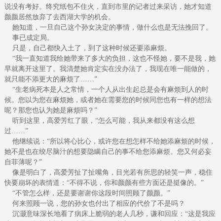
说没有考好。终究纸包不住火，直到市里的记者过来采访，她才知道
颜颜居然放弃了去西湖大学的机会。
她知道，一旦自己这个孙女决定的事情，做什么也是无法挽回了。
事已成定局。
只是，自己都快入土了，到了这种时候还要添麻烦。
“我一直知道我给她带来了多大的负担，这也不怪她，要不是我，她
早就离开这里了。我清楚她肯定实在没办法了，我现在唯一能做的，
就只能不添更大的麻烦了……”
“生老病死本是人之常情，一个人从出生起总是会有麻烦到人的时
候。您以为您在麻烦她，或者她在需要您的时候同您也有一样的想法
呢？那您也认为她是麻烦吗？”
听到这里，高爱芳红了眼，“怎么可能，我从来都没有这么想
过……”
他继续说：“所以将心比心，或许您在想怎样不给她添麻烦的时候，
她不是也在绞尽脑汁的想要隐瞒自己的事不给您添麻烦。您又何必妄
自菲薄呢？”
像是明白了，高爱芳扯了扯嘴角，目光若有所思的轻笑一声，稳住
快要崩坏的表情道：“不得不说，你和颜颜有些方面还是挺像的。”
“不管怎么样，还是要谢谢你这段时间照顾了颜颜。”
何来照顾一说，您的孙女也付出了相应的代价了不是吗？
沉灏意味深长地看了病床上脆弱的老人几秒，谦和回应：“这是我应