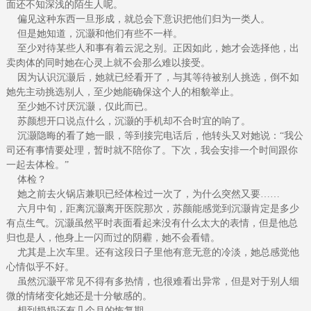
面还不知深浅的陌生人呢。
偏见这种东西一旦形成，就总会下意识把他们归为一类人。
但是她知道，沉灏和他们有些不一样。
至少对待某些人和事有着云泥之别。正因如此，她才会选择他，出
卖肉体的同时她在心灵上就不会那么难以接受。
因为认识沉灏后，她就已经看开了，与其等待被别人挑选，倒不如
她先主动挑选别人，至少她能确保这个人的相貌举止。
至少她不讨厌沉灏，仅此而已。
苏颜想开口说点什么，沉灏的手机却不合时宜的响了。
沉灏隐晦的看了她一眼，等到接完电话后，他转头又对她说：“我公
司还有事情要处理，暂时就不陪你了。下次，我会安排一个时间跟你
一起去体检。”
体检？
她之前去火锅店兼职已经体检过一次了，为什么突然又要……
六月中旬，距离沉灏离开医院那次，苏颜能感觉到沉灏肯定是多少
有点生气。沉灏虽然平时表面看起来没有什么太大的表情，但是他总
归也是人，他身上一闪而过的阴霾，她不会看错。
尤其是上次车里。还有这段日子里他有意无意的冷淡，她总感觉他
心情似乎不好。
虽然沉灏平常见不得有多热情，也很难看出异常，但是对于别人细
微的情绪变化她还是十分敏感的。
想到奶奶还有几个月的恢复期。