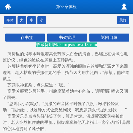
第78章体检
字体
大
中
小
关灯
存书签
书架管理
返回目录
收藏备用网址:
https://i.wa-18.com
病房里的消毒水味混着高爱芳床头百合的清香，巴瑞正在调试心电
监护仪，绿色的波纹在屏幕上安静跳动。
苏颜扶着奶奶坐起身时，高爱芳浑浊的眼睛在苏颜和沉灏之间来回
逡巡，老人枯瘦的手抓住她的手，指节因为用力泛白：“颜颜，他难道
就是……”
苏颜眼神复杂，点头应道：“嗯。”
高爱芳握紧苏颜的手，指腹摩挲着她掌心的茧，明明话到嘴边又咽
了回去。
“您叫我小沉就好。“沉灏的声音比平时低了八度，喉结轻轻滚
动，“很抱歉，以这种方式让您见到我，我想颜颜跟您提到过我……”
高爱芳只是点点头轻轻笑了笑，算是肯定。沉灏帮高爱芳掖被角
时，老人突然抓住他的手腕，指腹摩挲着他无名指上--这个动作让苏颜
的心猛地提到了嗓子眼。