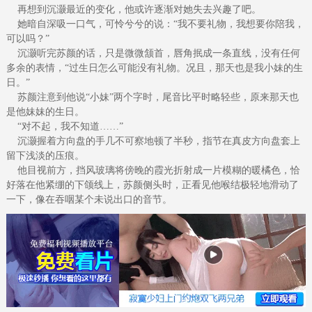
再想到沉灏最近的变化，他或许逐渐对她失去兴趣了吧。
她暗自深吸一口气，可怜兮兮的说：“我不要礼物，我想要你陪我，
可以吗？”
沉灏听完苏颜的话，只是微微颔首，唇角抿成一条直线，没有任何
多余的表情，“过生日怎么可能没有礼物。况且，那天也是我小妹的生
日。”
苏颜注意到他说“小妹”两个字时，尾音比平时略轻些，原来那天也
是他妹妹的生日。
“对不起，我不知道……”
沉灏握着方向盘的手几不可察地顿了半秒，指节在真皮方向盘套上
留下浅淡的压痕。
他目视前方，挡风玻璃将傍晚的霞光折射成一片模糊的暖橘色，恰
好落在他紧绷的下颌线上，苏颜侧头时，正看见他喉结极轻地滑动了
一下，像在吞咽某个未说出口的音节。