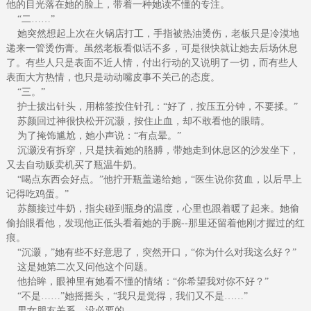
他的目光落在她的脸上，带着一种她读不懂的专注。
“二……”
她突然想起上次在火锅店打工，手指被热油烫伤，老板只是冷漠地
递来一管烫伤膏。虽然老板看似话不多，可是很快就让她去后场休息
了。有些人只是表面不近人情，付出行动的又说明了一切，而有些人
表面大方热情，也只是动动嘴皮事不关己的态度。
“三。”
护士拔出针头，用棉签按住针孔：“好了，按压五分钟，不要揉。”
苏颜回过神很快松开沉灏，按住止血，却不敢看他的眼睛。
为了掩饰尴尬，她小声说：“有点晕。”
沉灏没有拆穿，只是扶着她的胳膊，带她走到休息区的沙发坐下，
又去自动贩卖机买了瓶温牛奶。
“喝点东西会好点。”他拧开瓶盖递给她，“医生说你贫血，以后早上
记得吃鸡蛋。”
苏颜接过牛奶，指尖碰到瓶身的温度，心里也跟着暖了起来。她偷
偷抬眼看他，发现他正低头看着她的手腕--那里还留着他刚才握过的红
痕。
“沉灏，”她有些不好意思了，突然开口，“你为什么对我这么好？”
这是她第二次又问他这个问题。
他抬眸，眼神里有她看不懂的情绪：“你希望我对你不好？”
“不是……”她摇摇头，“我只是觉得，我们又不是……”
男女朋友关系，没必要的。