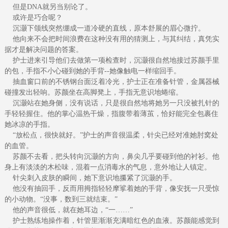
但是DNA就另当别论了。
或许是巧合呢？
沉灏下颌线突然绷成一道冷硬的直线，原本舒展的眉心微拧。
他向来不会把时间浪费在这种没有用的猜测上，与其纠结，真凭实
据才是解决问题的答案。
护士进来引导他们去做第一项检查时，沉灏很自然地接过苏颜手里
的包，手指不小心碰到她的手背--她像触电一样缩回手。
抽血窗口前的不锈钢台面泛着冷光，护士正在准备针管，金属器械
碰撞发出轻响。苏颜坐在高脚凳上，手指无意识地蜷缩。
沉灏站在她身侧，没有说话，只是很自然地将她另一只没被扎针的
手轻轻握住。他的掌心温热干燥，指腹带着薄茧，恰好能完全包裹住
她冰凉的手指。
“放松点，很快就好。”护士的声音很温柔，针尖已经对准她肘窝处
的血管。
苏颜不去看，把头转向沉灏的方向，鼻尖几乎要碰到他的衬衫。他
身上有淡淡的木松味，混着一点消毒水的气息，意外地让人镇定。
针尖刺入皮肤的瞬间，她下意识地攥紧了沉灏的手。
他没有抽回手，反而用拇指轻轻摩挲着她的手背，像安抚一只受惊
的小动物。“没事，数到三就结束。”
他的声音很低，就在她耳边，“一……”
护士熟练地操作着，针管里渐渐充满暗红色的血液。苏颜能感觉到