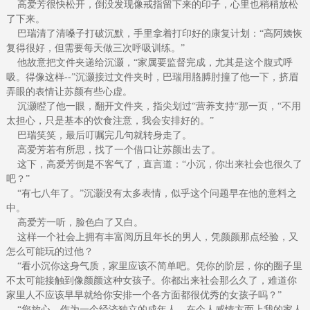
高爱芳很快松开，倒没发现像戒指留下来的印子，心里也稍稍放松
了下来。
巴瑞清了清嗓子打破沉默，手里拿着打印好的康复计划：“高阿姨恢
复得很好，但需要每天做三次呼吸训练。”
他故意把文件夹递给沉灏，“家属要监督完成，尤其是这个腹式呼
吸。得像这样--”沉灏接过文件夹时，巴瑞用胳膊肘撞了他一下，挤眉
弄眼的表情让苏颜有些心虚。
沉灏瞪了他一眼，翻开文件夹，指尖划过“营养支持“那一页，“不用
太担心，只是基本的饮食注意，我会安排好的。”
巴瑞笑笑，最后叮嘱完几句就转身走了。
高爱芳若有所思，找了一个借口让苏颜出去了。
这下，高爱芳倒是不客气了，直言道：“小沉，你出来社会也很久了
吧？”
“有七八年了。”沉灏没有太多表情，似乎这个问题早在他的意料之
中。
高爱芳一听，脸色白了又白。
这样一个社会上拥有丰富阅历且年长的男人，凭颜颜那点经验，又
怎么可能玩的过他？
“看小沉你这身气质，家里应该不简单吧。凭你的阶层，你的圈子里
不太可能接触到像颜颜这种女孩子。你都出来社会那么久了，难道你
家里人不应该早早就给你安排一个各方面都很优秀的女孩子吗？”
“您放心，作为一个经济独立的成年人，在个人感情方面上我的家人