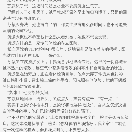
苏颜想了想，这段时间还是尽量不要惹沉灏生气了。
已经过去了好几天了，她早就对沉灏的早出晚归习惯了，只是他回
来基本没有再碰她了。
苏颜没办法，她也有自己的工作要忙没有那么多时间，也不可能去
沉灏的公司找他。
沉灏大概也不希望被什么熟人看到她，她也不想被发现。
沉灏安排的是一家专门体检的私立医院。
私立医院的VIP体检中心很安静，落地窗外是修剪整齐的梧桐，阳
光透过叶隙洒在地板上，像碎金。
苏颜坐在皮质沙发上，手指无意识地绞着衣角。这里的一切都透着
她不熟悉的精致，连空气中都飘着淡淡的消毒水和香薰混合的味道。
沉灏坐在她旁边，正在看体检项目单。他今天穿了件浅灰色衬衫，
袖口挽到小臂，露出腕上简约的手表。阳光照在他侧脸，把他下颌线
的轮廓勾勒得很清晰。
“紧张？”他突然转头问。
苏颜猛地回神，摇摇头，又点点头，声音有点干：“有一点。”
其实不是紧张体检本身，是紧张和他这样“独处”。自从医院那次坦
白验孕棒的事，他们已经快两周没好好说过话了。
他不动声色的安慰道：“上次你的体检最多验个血，检查是否有传染
病。这次体检是从细节上检查出你身体的各项指标，我全家半年就会
有一次这样的检查，会多花点时间，不要想太多。”