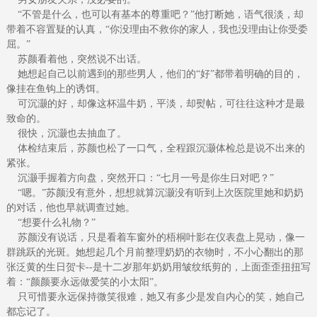
“不管是什么，也可以有基本的尊重吧？”他打断她，语气很淡，却
带着不容置疑的认真，“你没理由不救你的家人，我也没理由让你受委
屈。”
苏颜看着他，突然说不出话。
她想起自己以前遇到的那些男人，他们的“好”都带着明确的目的，
像挂在鱼钩上的诱饵。
可沉灏的好，却像这杯温牛奶，平淡，却熨帖，可往往这种才是最
致命的。
很快，沉灏也去抽血了。
体检结束后，苏颜也松了一口气，全程跟沉灏体检总是说不出来的
紧张。
沉灏手握着方向盘，突然开口：“七月一号是你生日对吧？”
“嗯。”苏颜没有意外，想想就算沉灏没有听到上次医院里她和奶奶
的对话，他也早就调查过她。
“想要什么礼物？”
苏颜没有说话，只是看着车窗外的梧桐叶影在仪表盘上晃动，像一
群跳跃的光斑。她想起几个月前整理奶奶的衣物时，不小心翻出的那
张泛黄的生日贺卡--是十二岁那年奶奶用皱纹纸剪的，上面歪歪扭扭写
着：“颜颜要永远做爱笑的小太阳”。
只可惜要永远保持微笑很难，她又有多少是发自内心的笑，她自己
都忘记了。