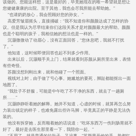
该做的。您能这样想，这是最好的，毕竟她现在的唯一希望就是想让
您健健康康的出院。至于其他，我也会尽我所能去帮助她。”
“也请奶奶放心，我会照顾好您的孙女。”
高爱芳皱眉摇头，直接捅破：“我不知道你和颜颜达成了怎样的协
议。但是我认为尽早结束你们这段关系才是对颜颜最大的帮助。颜颜
也是个聪明的孩子，我相信她的想法也是一样的。”
沉灏微微动了动眉心，没有正面回答，“您休息吧，我就不打扰
了。”
他知道，这时候即便回答也起不到多少作用。
出来以后，沉灏顺手关上门，结果就看到苏颜从厕所里出来，表情
有些奇怪。
苏颜没想到刚出来，就和他碰了一个照面。
视线对上时，由于做了亏心事。她尴尬的要死，脚趾都能抠出一面
地图了。
“我肚子不舒服，可能是中午吃了不干净的东西，就去了一趟厕
所……”
沉灏静静听着她的解释。她并不知道，心虚的时候，就算再怎么努
力装出镇定的样子，也难免露出些许马脚，毕竟真正的平静是无法伪
装的。
他没有拆穿她，反而顺着她的话说道：“吃坏东西万一伤到肠胃就不
好了，最好是去医生那里看一下，我陪你一起。”
“不用了，就是普通的拉肚子，又没事。”苏颜甩开他的手，脸都红