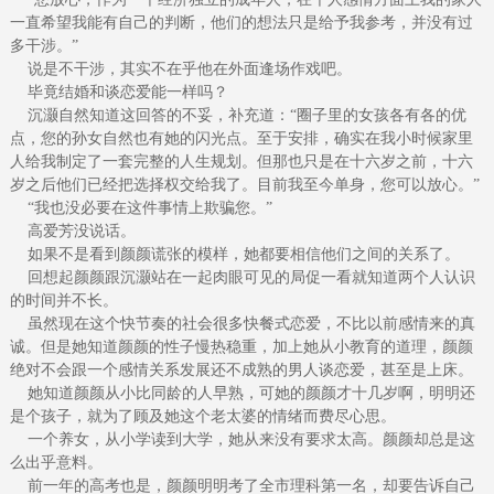
一直希望我能有自己的判断，他们的想法只是给予我参考，并没有过
多干涉。”
说是不干涉，其实不在乎他在外面逢场作戏吧。
毕竟结婚和谈恋爱能一样吗？
沉灏自然知道这回答的不妥，补充道：“圈子里的女孩各有各的优
点，您的孙女自然也有她的闪光点。至于安排，确实在我小时候家里
人给我制定了一套完整的人生规划。但那也只是在十六岁之前，十六
岁之后他们已经把选择权交给我了。目前我至今单身，您可以放心。”
“我也没必要在这件事情上欺骗您。”
高爱芳没说话。
如果不是看到颜颜谎张的模样，她都要相信他们之间的关系了。
回想起颜颜跟沉灏站在一起肉眼可见的局促一看就知道两个人认识
的时间并不长。
虽然现在这个快节奏的社会很多快餐式恋爱，不比以前感情来的真
诚。但是她知道颜颜的性子慢热稳重，加上她从小教育的道理，颜颜
绝对不会跟一个感情关系发展还不成熟的男人谈恋爱，甚至是上床。
她知道颜颜从小比同龄的人早熟，可她的颜颜才十几岁啊，明明还
是个孩子，就为了顾及她这个老太婆的情绪而费尽心思。
一个养女，从小学读到大学，她从来没有要求太高。颜颜却总是这
么出乎意料。
前一年的高考也是，颜颜明明考了全市理科第一名，却要告诉自己