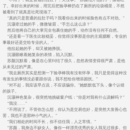
了。幸好出来的时候，用完后把验孕棒扔在了厕所的垃圾桶里，不然
被看到了就真是社死现场了。
“真的只是普通的拉肚子吗？我看你出来的时候脸色有点不对劲。”
沉灏牵过她的手，微微皱眉，“手怎么这么凉？”
然后他将自己的大掌完全包裹住她的手，动作没有任何不自然。
“还是看一下医生比较稳妥，你觉得没事那是你的主观臆断，专业的
事最好还是交给专业的人。”
他拉起她的手，却又被她挣脱。
沉灏眼瞅着她复杂的表情，陷入沉默。
苏颜沉默着，像是在心里纠结了很久，忽然表情变得很严肃，是他
从未见过的严肃。
“我去厕所其实是想测一下验孕棒我有没有怀孕，我只是觉得这种没
有发生的事情没必要跟你说，我不想给你增添困扰。”
“对不起，我应该早点说，不应该骗你。”她默默低下头，像个认错
的孩子。
沉灏神色复杂，很突然地挑破窗户纸：“你是对我有什么误解吗？”
“我没……”
“不用说了。不管你怎么想，你认为是交易也好，是突然大发善心也
罢，我也不是那种小气的人。”
“我们相处的时间不长，你不信任我，人之常情。”
“苏颜，我身边不缺女人。像你一样漂亮优秀的女人我见过很多。但