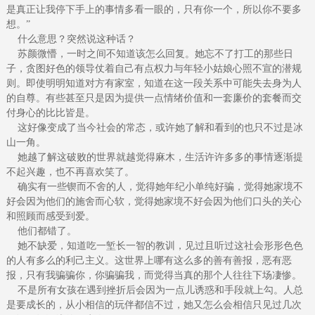
是真正让我停下手上的事情多看一眼的，只有你一个，所以你不要多
想。”
什么意思？突然说这种话？
苏颜微懵，一时之间不知道该怎么回复。她忘不了打工的那些日
子，贪图好色的领导仗着自己有点权力与年轻小姑娘心照不宣的潜规
则。即使明明知道对方有家室，知道在这一段关系中可能失去身为人
的自尊。有些甚至只是因为提供一点情绪价值和一套廉价的套餐而交
付身心的比比皆是。
这好像变成了当今社会的常态，或许她了解和看到的也只不过是冰
山一角。
她越了解这破败的世界就越觉得麻木，生活许许多多的事情逐渐提
不起兴趣，也不再喜欢笑了。
确实有一些锲而不舍的人，觉得她年纪小单纯好骗，觉得她家境不
好会因为他们的施舍而心软，觉得她家境不好会因为他们口头的关心
和照顾而感受到爱。
他们都错了。
她不缺爱，知道吃一堑长一智的教训，见过且听过这社会形形色色
的人有多么的利己主义。这世界上哪有这么多的善有善报，恶有恶
报，只有我骗骗你，你骗骗我，而觉得当真的那个人往往下场凄惨。
不是所有女孩在遇到挫折后会因为一点儿诱惑和手段就上勾。人总
是要成长的，从小相信的玩伴都信不过，她又怎么会相信只见过几次