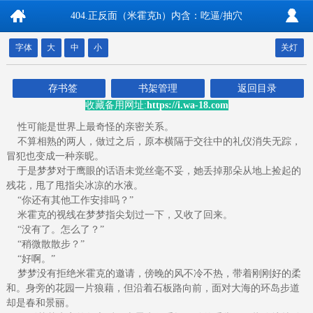
404.正反面（米霍克h）内含：吃逼/抽穴
字体
大
中
小
关灯
存书签
书架管理
返回目录
收藏备用网址:
https://i.wa-18.com
性可能是世界上最奇怪的亲密关系。
不算相熟的两人，做过之后，原本横隔于交往中的礼仪消失无踪，
冒犯也变成一种亲昵。
于是梦梦对于鹰眼的话语未觉丝毫不妥，她丢掉那朵从地上捡起的
残花，甩了甩指尖冰凉的水液。
“你还有其他工作安排吗？”
米霍克的视线在梦梦指尖划过一下，又收了回来。
“没有了。怎么了？”
“稍微散散步？”
“好啊。”
梦梦没有拒绝米霍克的邀请，傍晚的风不冷不热，带着刚刚好的柔
和。身旁的花园一片狼藉，但沿着石板路向前，面对大海的环岛步道
却是春和景丽。