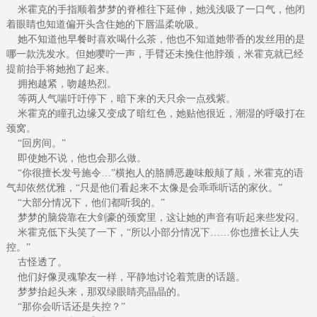
米霍克的手指顺着梦梦的脊椎往下延伸，她浅浅吸了一口气，他闭
着眼睛也知道偏开头含住她的下唇温柔吮吸。
她不知道他早餐时喜欢喝什么茶，他也不知道她带香的发丝用的是
哪一款洗发水。但她嘤咛一声，手臂还未挽住他脖颈，米霍克就已经
提前抬手将她抱了起来。
拥抱越紧，吻越热烈。
等两人气喘吁吁停下，暗下来的天只余一点残紫。
米霍克的瞳孔边缘又变成了暗红色，她贴他很近，潮湿的呼吸打在
颈窝。
“回房间。”
即使她不说，他也会那么做。
“你很擅长发号施令…”横抱人的胳膊恶趣味般颠了颠，米霍克的语
气却依然优雅，“只是他们看起来不太像是会乖乖听话的家伙。”
“大部分情况下，他们都听我的。”
梦梦的脑袋靠在大剑豪的颈窝里，这让她的声音有听起来些发闷。
米霍克低下头笑了一下，“所以小部分情况下……你也擅长让人失
控。”
古怪透了。
他们好像灵魂挚友一样，平静地讨论着荒唐的话题。
梦梦抬起头来，那双绿眼睛亮晶晶的。
“那你会听话还是失控？”