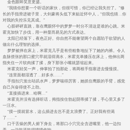
金色眼眸笑意更盛。
“我猜你想要一个听话的家伙，但很可惜，你已经让我失控了。”修
长的手指滑进裙子里，大剑豪将头低下来贴近怀中人，“但我也猜…你
对我的失控乐见其成。”
心脏砰砰直跳，靠在鹰眼怀中的梦梦一时分不清这是谁的心跳。米
霍克加快了步伐，用一种显而易见的方式表达。
太阳已经落下，夜色正好。你自然不能奢望两个自愿陷于欲望的人
做出什么理智的选择。
梦梦被摔在床上，米霍克几乎是有些粗鲁地扯下了她的内裤。令人
血脉偾张的那口蜜穴早就湿得滴水，米霍克单膝压在床上，他伸出两
指夹住一片软肉揉了揉，身下那张小嘴就瑟缩起来。
米霍克轻笑一声，伸掌拍了拍那处，将两根手指塞进去慢慢摸。
“连里面都湿透了…好多水……”
手指扣穴发出咕叽水声，梦梦喘得厉害，她抓住鹰眼的手臂，感觉
自己兴奋得使不上劲。
“直接插进来…哈啊…”
米霍克并没有选择听话，拇指按住勃起阴蒂揉了揉，手心里又多了
一汪水。
“摸一摸就冒水，这么插进去岂不是太浪费了。正好我有些渴
了……”
口干舌燥的男人俯下身去，将那口小穴完全含进嘴里，他一边扣
弄，一边吃逼吃得啧啧作响。