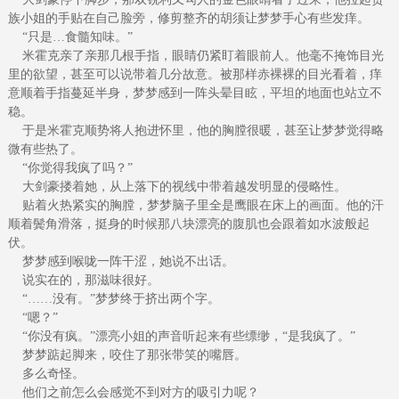
族小姐的手贴在自己脸旁，修剪整齐的胡须让梦梦手心有些发痒。
“只是…食髓知味。”
米霍克亲了亲那几根手指，眼睛仍紧盯着眼前人。他毫不掩饰目光
里的欲望，甚至可以说带着几分故意。被那样赤裸裸的目光看着，痒
意顺着手指蔓延半身，梦梦感到一阵头晕目眩，平坦的地面也站立不
稳。
于是米霍克顺势将人抱进怀里，他的胸膛很暖，甚至让梦梦觉得略
微有些热了。
“你觉得我疯了吗？”
大剑豪搂着她，从上落下的视线中带着越发明显的侵略性。
贴着火热紧实的胸膛，梦梦脑子里全是鹰眼在床上的画面。他的汗
顺着鬓角滑落，挺身的时候那八块漂亮的腹肌也会跟着如水波般起
伏。
梦梦感到喉咙一阵干涩，她说不出话。
说实在的，那滋味很好。
“……没有。”梦梦终于挤出两个字。
“嗯？”
“你没有疯。”漂亮小姐的声音听起来有些缥缈，“是我疯了。”
梦梦踮起脚来，咬住了那张带笑的嘴唇。
多么奇怪。
他们之前怎么会感觉不到对方的吸引力呢？