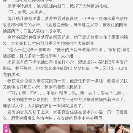
梦梦呻吟起来，她胡乱抓向腿间，掀掉了大剑豪的礼帽。
“不…哈啊…米霍克…”
羞耻感让脸颊发烫，梦梦被舔过很多次，但没有一次像米霍克这样
故意吃出响亮的水声。可她越是羞耻，身体越是兴奋，被咬住的阴蒂
抽搐两下，穴里又喷出一股水液。
突然的高潮爽得梦梦浑身颤栗起来，她下意识收腿夹住了鹰眼的脑
袋，大剑豪抬起空闲那只手又将她颤抖的大腿掰开。
“这么一点完全不够喝啊…”低哑的声音浸透浑浊欲望，“像招待我喝
酒那般，努力多喷一些出来啊！大小姐…”
米霍克有些不满地抽出手指拍打小穴，湿漉漉的小逼让巴掌声变得
黏腻。并不算痛，但突如其来的刺激让梦梦短促一声，又吐出一口清
亮的淫水。
收获意外惊喜的米霍克眼前一亮，他按住梦梦一条腿，收着劲又快
又疾地拍打那口小穴，梦梦呜咽着扑腾起来。
“不行！啊！不行……不能打那里…呜…啊！去了…要去了…呜…”
敏感的地方被反复拍打，梦梦连一分钟都没撑过就颤抖着潮吹了。
她喷得太快，大剑豪的衣袖一瞬间就湿透了。
发烫的舌头又贴了上来，米霍克含住还在冒水的小逼一口一口慢慢
吃，唇舌吮吸发出色情声响，在安静的卧室中格外明显。