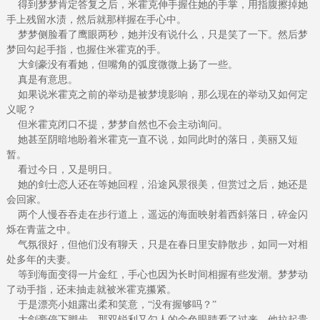
得到梦梦肯定答复之后，米霍克伸手握住她的手掌，用指腹擦掉她
手上残留水渍，然后就那样握在手心中。
梦梦侧脸看了鹰眼两秒，她并没有说什么，只是笑了一下。然后梦
梦回勾起手指，也握住米霍克的手。
大剑豪没有看她，但嘴角的弧度微微上扬了一些。
真是有意思。
如果说米霍克之前的举动是被梦境影响，那么现在的举动又如何定
义呢？
但米霍克闭口不提，梦梦自然也不会主动询问。
她甚至阴暗地盼着米霍克一直不说，如同此时的落日，美丽又短
暂。
看过今日，又是明日。
她的剑士恋人还在等她回程，沿途风景很美，但赏过之后，她还是
会回家。
两个人慢吞吞走在步行道上，遥远的海面映射着西斜落日，碎金闪
烁在青蓝之中。
气氛很好，但他们没有聊天，只是在春日里安静散步，如同一对相
处多年的夫妻。
等到海面变得一片金红，手心也因为长时间相握有些发潮。梦梦动
了动手指，还未抽走就被米霍克攥紧。
于是漂亮小姐露出柔和笑意，“没有握够吗？”
大剑豪停下脚步，那双锐利又勾人的金色眼睛看了过来，他拉起贵