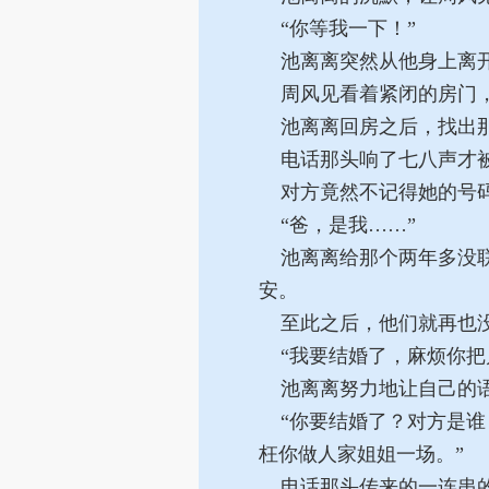
“你等我一下！”
池离离突然从他身上离开
周风见看着紧闭的房门，
池离离回房之后，找出那
电话那头响了七八声才被
对方竟然不记得她的号
“爸，是我……”
池离离给那个两年多没联
安。
至此之后，他们就再也
“我要结婚了，麻烦你把
池离离努力地让自己的语
“你要结婚了？对方是谁
枉你做人家姐姐一场。”
电话那头传来的一连串的