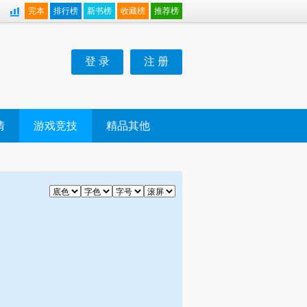
完本
排行榜
新书榜
收藏榜
推荐榜
登 录
注 册
情
游戏竞技
精品其他