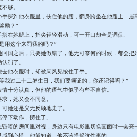
度不够。
手探到他衣服里，扶住他的腰，翻身跨坐在他腿上，居
奖励？”
搭在她腿上，指尖轻轻滑动，可一开口却全是调侃。
是用这个来罚我的吗？”
回国之后，只要她做错了，他无可奈何的时候，都会把
动认罚了。
去他衣服时，却被周风见按住了手。
等我过二十二岁生日，我们要领证的，你还记得吗？”
情十分认真，但他的语气中似乎有些不自信。
求，她又会不同意。
可她还是义无反顾地走了。
停下动作，愣住了。
昏暗的房间里对视，身边只有电影里切换画面时一会亮
感到心慌，他就知道，他不该提起这件事的。