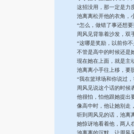
这招没用，那一定是力
池离离松开他的衣角，小
“怎么，做错了事还想要
周风见背靠着沙发，双手
“这哪是奖励，以前你不
不管是高中的时候还是她
现在她在上面，就是主
池离离小手往上移，要脱
“我在篮球场和你说过，
周风见说这个话的时候表
他很怕，怕他跟她提出要
像高中时，他让她别走，
听到周风见的话，池离离
她惊讶地看着他，两人在
池离离的沉默，让周风见