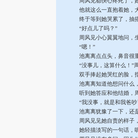
周风见都快心疼死了，她
他就这么一直抱着她，大
终于等到她哭累了，抽搭
“好点儿了吗？”
周风见小心翼翼地问，生
“嗯！”
池离离点点头，鼻音很重
“没事儿，这算什么！”
双手捧起她哭红的脸，指
池离离知道他想问什么，
听到她答应和他结婚，周
“我没事，就是和我爸吵
池离离犹豫了一下，还是
周风见见她自责的样子，
她轻描淡写的一句话，听