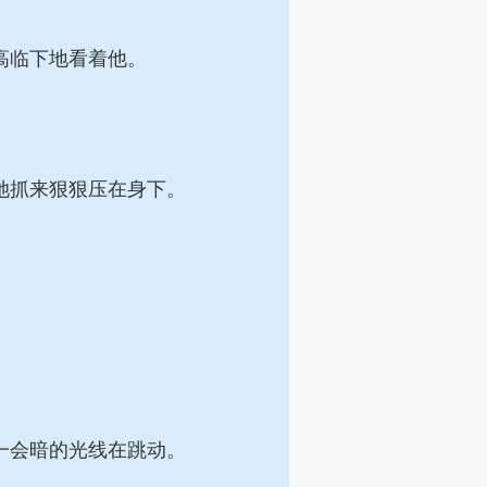
高临下地看着他。
她抓来狠狠压在身下。
一会暗的光线在跳动。