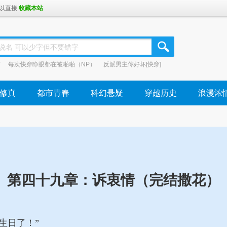
可以直接 
收藏本站
说名 可以少字但不要错字
南
每次快穿睁眼都在被啪啪（NP）
反派男主你好坏[快穿]
修真
都市青春
科幻悬疑
穿越历史
浪漫浓
第四十九章：诉衷情（完结撒花）
日了！”