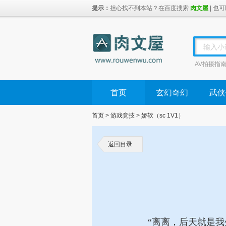
提示：
担心找不到本站？在百度搜索 
肉文屋
| 也
输入小
AV拍摄指
首页
玄幻奇幻
武侠
首页
> 
游戏竞技
> 
娇软（sc 1V1）
返回目录
“离离，后天就是我生