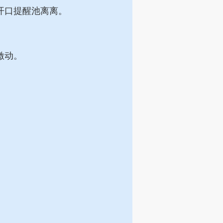
开口提醒池离离。
激动。