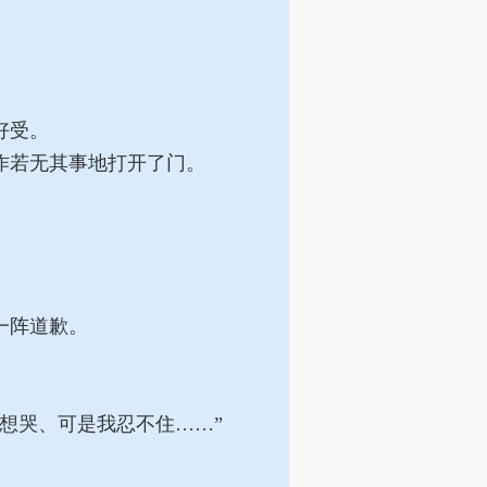
好受。
作若无其事地打开了门。
一阵道歉。
想哭、可是我忍不住……”