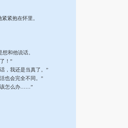
她紧紧抱在怀里。
是想和他说话。
了！”
话，我还是当真了。”
活也会完全不同。”
该怎么办……”
。