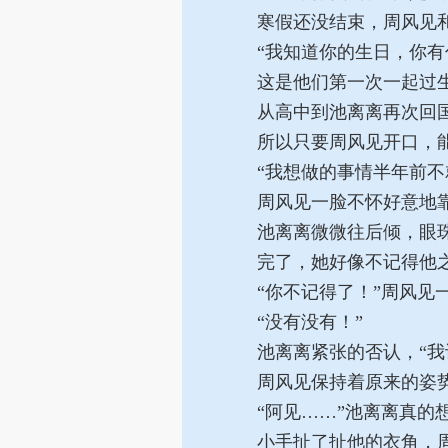
寒假还没结束，周风见和
“我知道你的生日，你有
这是他们第一次一起过生
从高中到池离离再次回国
所以只要周风见开口，能
“我想做的事情半年前不
周风见一脸不怀好意地靠
池离离微微往后倾，眼
完了，她好像不记得他之
“你不记得了！”周风见
“没有没有！”
池离离紧张的否认，“我
周风见保持着原来的姿势
“阿见……”池离离真的
小手扯了扯他的衣角，周