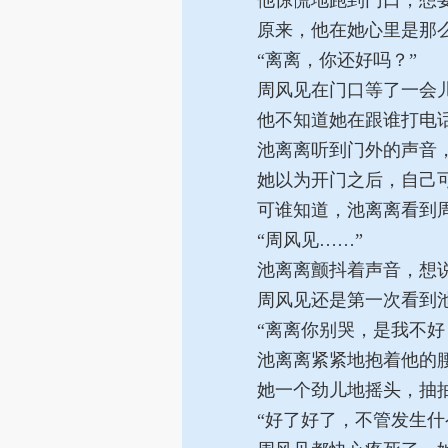
他惊慌地跑到门口，想要
原来，他在她心里是那
“离离，你还好吗？”
周风见在门口等了一会儿
他不知道她在跟谁打电话
池离离听到门外的声音，
她以为开门之后，自己可
可谁知道，池离离看到周
“周风见……”
池离离颤抖着声音，想说
周风见还是第一次看到池
“离离你别哭，是我不好
池离离紧紧地抱着他的腰
她一个劲儿地摇头，抽抽
“好了好了，不管发生什