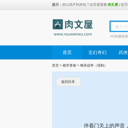
提示：
担心找不到本站？在百度搜索 
肉文屋
| 也
输入小
AV拍摄指
首页
玄幻奇幻
武侠
首页
> 
都市青春
> 
继承战争（强制）
返回目录
伴着门关上的声音，To