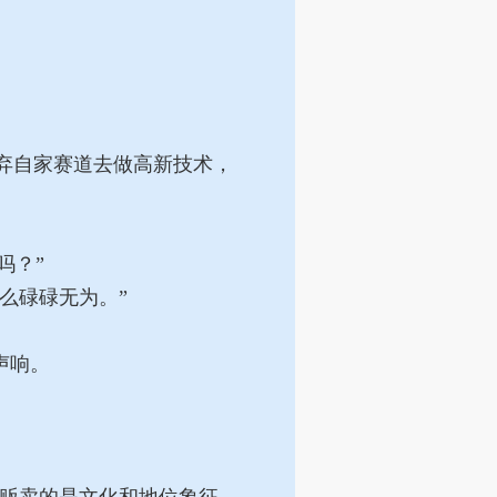
放弃自家赛道去做高新技术，
吗？”
么碌碌无为。”
声响。