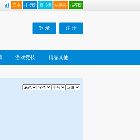
完本
排行榜
新书榜
收藏榜
推荐榜
登 录
注 册
情
游戏竞技
精品其他