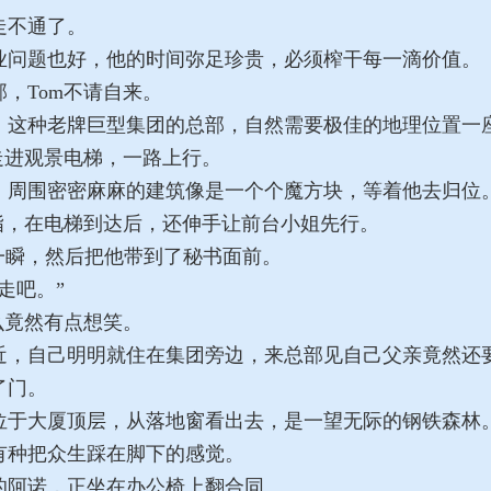
走不通了。
问题也好，他的时间弥足珍贵，必须榨干每一滴价值。
，Tom不请自来。
这种老牌巨型集团的总部，自然需要极佳的地理位置一
走进观景电梯，一路上行。
周围密密麻麻的建筑像是一个个魔方块，等着他去归位
指，在电梯到达后，还伸手让前台小姐先行。
一瞬，然后把他带到了秘书面前。
走吧。”
么竟然有点想笑。
，自己明明就住在集团旁边，来总部见自己父亲竟然还
了门。
于大厦顶层，从落地窗看出去，是一望无际的钢铁森林
种把众生踩在脚下的感觉。
阿诺，正坐在办公椅上翻合同。