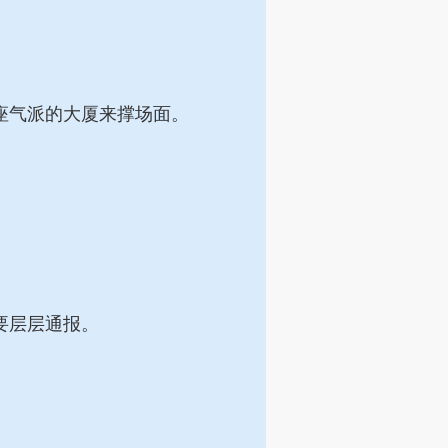
座气派的大厦来撑场面。
。
要层层通报。
。