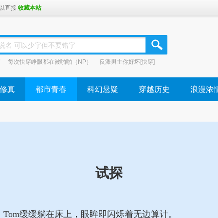
可以直接 
收藏本站
说名 可以少字但不要错字
南
每次快穿睁眼都在被啪啪（NP）
反派男主你好坏[快穿]
修真
都市青春
科幻悬疑
穿越历史
浪漫浓
试探
m缓缓躺在床上，眼眸即闪烁着无边算计。