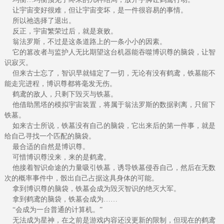
让宇宙变好很难，但让宇宙变坏，是一件很容易的事情。
所以祂选择了退出。
反正，宇宙繁荣过后，就是衰败。
翁法罗斯，不过是这条道路上的一条小小的因素。
它的篡改者与监护人无比期望这台机器能吞噬博识尊的脑袋，让智
识寂灭。
但来古士忘了，智识早就锚定了一切，无论有没有鹤鸢，铁墓能不
能走完进程，博识尊都将毫发无伤。
鹤鸢的敌人，只剩下毁灭与铁墓。
他借助黑塔的模拟宇宙装置，将属于翁法罗斯的数据剥离，只留下
铁墓。
如来古士所说，铁墓没有自己的脑袋，它出来后的第一件事，就是
给自己寻找一个匹配的脑袋。
最合适的自然是博识尊。
可惜博识尊没来，来的是鹤鸢。
他接着智识命途的力量吸引铁墓，诱导铁墓侵吞自己，然后在无数
次的概率事件中，骰出自己占据这具身体的可能。
拿到博识尊的脑袋，铁墓会成为毁灭智识的绝灭大军。
拿到鹤鸢的脑袋，铁墓会成为……
“会成为一台普通的计算机。”
无法成为星神，在之前是游戏内容还没更新的限制，但现在的鹤鸢