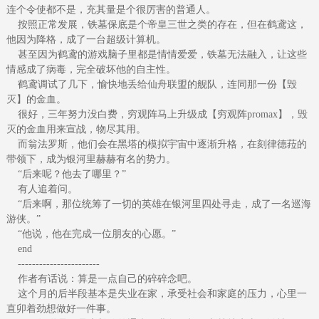
连个令使都不是，充其量是个很厉害的普通人。
按照正常发展，铁墓保底是个帝皇三世之类的存在，但在鹤鸢这，
他因为降格，成了一台超级计算机。
甚至因为鹤鸢的游戏脑子里都是情情爱爱，铁墓无法融入，让这些
情感成了病毒，完全破坏他的自主性。
鹤鸢调试了几下，愉快地丢给仙舟联盟的舰队，连同那一份【毁
灭】的金血。
很好，三年努力没白费，穷观阵马上升级成【穷观阵promax】，毁
灭的金血用来宣战，物尽其用。
而翁法罗斯，他们会在黑塔的模拟宇宙中逐渐升格，在刻律德菈的
带领下，成为银河里赫赫有名的势力。
“后来呢？他去了哪里？”
有人追着问。
“后来啊，那位统筹了一切的英雄在银河里四处寻走，成了一名巡海
游侠。”
“他说，他在完成一位朋友的心愿。”
end
-----------------------
作者有话说：算是一点自己的碎碎念吧。
这个月的后半段基本是失业在家，承受社会和家庭的压力，心里一
直卯着劲想做好一件事。