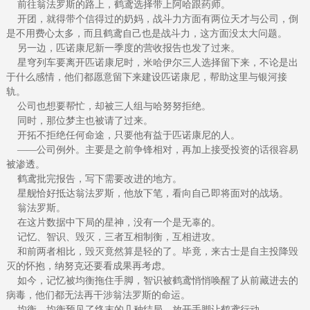
前往翁法罗斯的路上，鹤鸢选择带上阿哈跟药师。
开团，就得带个信得过的奶妈，战斗力方面有两位天才与公司，倒
是不用费心太多，而且鹤鸢自己也是战斗力，这方面没太大问题。
另一边，匹诺康尼新一季度的营收报告也发了过来。
星穹列车要离开匹诺康尼时，米哈伊尔三人选择留下来，不论是出
于什么感情，他们都愿意留下来建设匹诺康尼，帮助这里与银河接
轨。
公司也想要帮忙，却被三人组与哈努努拒绝。
同时，那位梦主也被请了过来。
开拓不拒绝任何命途，只要他有益于匹诺康尼的人。
——公司例外。主要是之前争锋相对，再加上接受投资的话很容易
被渗透。
鹤鸢批完报告，写下需要改进的地方。
星舰恰好抵达翁法罗斯，他放下笔，看向自己即将面对的战场。
翁法罗斯。
在这片数据中下局的星神，没有一个是无辜的。
记忆、智识、毁灭，三者互相制衡，互相进攻。
和前两者相比，毁灭竟然算是轻的了。毕竟，来古士是自主投降毁
灭的怀抱，纳努克还要看成果再考虑。
如今，记忆被均衡拖住手脚，智识被鹤鸢悄悄唤醒了从前藏进去的
病毒，他们都无法再干涉翁法罗斯的命运。
均衡…均衡预见了终末的几种结局，放开手脚让鹤鸢行动。