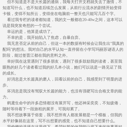
但不知道是不是大长篇的通病，我每天打开文档就失去了激情，不
知道写什么，也不知道后续怎么发展，从前行云流水的剧情开始变得
卡顿，变得不知所云，变得坐在电脑前一整天也只能写几百个字。
看过我专栏的读者都知道，我的文一般都在20-40w之间，这本可以
说是我突发奇想的一个尝试。
幸运的是，他算是成功了。
不幸的是，我开始陷入了焦虑，自暴自弃。
我无意否定从前的自己，但这一本的数据有时候会让我生出“我真的
配吗”的想法。我对自己的水平认知一直停留在小学写玛丽苏谜语人的
阶段，能过签晋江都在我的意料之外。
幸好我在这里遇到了很多朋友，遇到了很多鼓励我的读者，甚至我
眼熟的好几个读者看过我的好几本小说，她们可以说是一路见证了我
的成长。
好消息是大长篇真的磨人，回看以前的自己，我感受到了明显的进
步。
坏消息是我没有驾驭大长篇的能力，也没有强硬写出合格文章的能
力。
鹤鸢生命中的许多恋情都没有展开写，他还神采奕奕，不知疲倦，
随时等待着下一段旅程的展开，可我却累了。
我不想故事落于俗套，我不想所有人都发展都是一个模板，但我的
水平好像就在这里，写不出想要的感觉，也不知道自己想要什么。
我偷懒的选择在这里停下，希望短暂的休憩能让接下来的故事更好