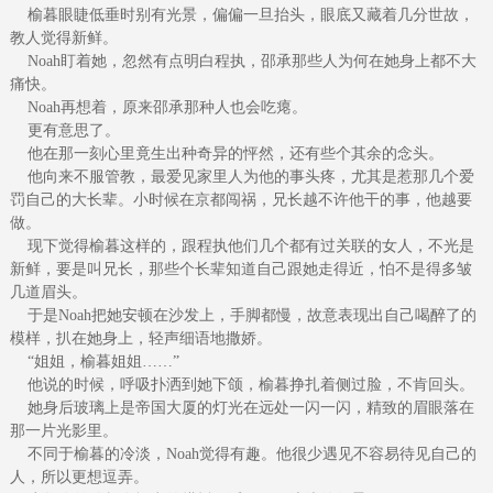
榆暮眼睫低垂时别有光景，偏偏一旦抬头，眼底又藏着几分世故，
教人觉得新鲜。
Noah盯着她，忽然有点明白程执，邵承那些人为何在她身上都不大
痛快。
Noah再想着，原来邵承那种人也会吃瘪。
更有意思了。
他在那一刻心里竟生出种奇异的怦然，还有些个其余的念头。
他向来不服管教，最爱见家里人为他的事头疼，尤其是惹那几个爱
罚自己的大长辈。小时候在京都闯祸，兄长越不许他干的事，他越要
做。
现下觉得榆暮这样的，跟程执他们几个都有过关联的女人，不光是
新鲜，要是叫兄长，那些个长辈知道自己跟她走得近，怕不是得多皱
几道眉头。
于是Noah把她安顿在沙发上，手脚都慢，故意表现出自己喝醉了的
模样，扒在她身上，轻声细语地撒娇。
“姐姐，榆暮姐姐……”
他说的时候，呼吸扑洒到她下颌，榆暮挣扎着侧过脸，不肯回头。
她身后玻璃上是帝国大厦的灯光在远处一闪一闪，精致的眉眼落在
那一片光影里。
不同于榆暮的冷淡，Noah觉得有趣。他很少遇见不容易待见自己的
人，所以更想逗弄。