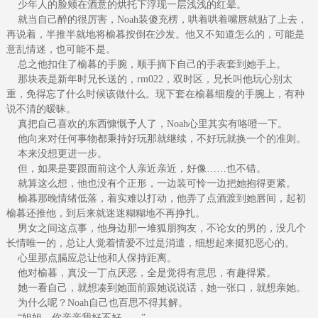
少年人的脸颊在酒意的烘托下浮现一层浅浅的红晕。
就当自己醉的很厉害，Noah装傻充楞，哄着哄着嘴唇就贴了上去，
再说着，半推半就地将榆暮按倒在沙发。他又不知道怎么的，可能是
意乱情迷，也可能不是。
总之他扣住了榆暮的手腕，顺手摘下自己的手表套到她手上。
那块表是新年时兄长送的，rm022，双时区，兄长叫他玩心别太
重，免得忘了什么时候该做什么。现下套在榆暮细瘦的手腕上，有种
说不清的暧昧。
真把自己喜欢的东西慷慨予人了，Noah心里其实有咯噔一下。
他向来对任何事物都秉持好玩那就继续，不好玩就换一个的准则。
本来没想更进一步。
但，如果是要跟面前这个人亲近亲近，好像……也不错。
就算这么想，他也没有个正形，一边装可怜一边把她抱得更紧。
榆暮那晚情绪低落，着实难以打动，他弄了点酒渡到她唇间，起初
榆暮还推他，到后来就迷迷糊糊地不再挣扎。
男女之间这点事，他身边那一堆狐朋狗友，不论女的男的，没几个
长情唯一的，总让人觉着情爱不过是消遣，细想起来挺犯恶心的。
心里那点膈应总让他和人保持距离。
他对榆暮，真没一丁点厌恶，全是觉得有意思，有趣得紧。
她一看自己，就想凑到她面前跟她说说话，她一张口，就想亲她。
为什么呢？Noah自己也百思不得其解。
“姐姐，你亲亲我好不好……”