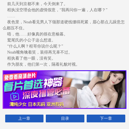
前几天到京都不来，今天倒来了。
程执没空理会他的虚情假意，“我再问你一遍，人在哪？”
……
夜色里，Noah看见男人下颌那道硬线绷得死紧，眉心那点儿躁意怎
么都压不住。
唔，他……好像真的很在意榆暮。
鹫尾氏的小公子这么想道。
“什么人啊？程哥你说什么呢？”
Noah嘴角噙着笑，装得再无辜不过。
程执看了他一眼，没有笑。
作为朋友，他们第一次，隔着礼貌对视。
上一章
目录
下一章