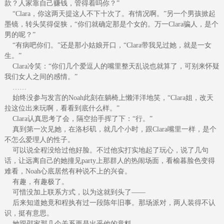
款？人家靠自己赚钱，管得着吗你？”
“Clara，你这两天提这人不下十次了。有情况啊。”另一个男孩掀起
墨镜，转头笑得促狭，“你们就确定那是个女的。万一Clara骗人，是个
男的呢？”
“有病吧你们。”还是那小姑娘开口，“Clara带我见过她，就是一女
生。”
Clara冷笑：“你们几个爱逗人的嘴里整天乱说也就算了，可别来怀疑
我们女人之间的感情。”
……
始终没参与发言的Noah此刻在躺椅上懒洋洋地笑，“Clara姐，改天
拉这位出来玩啊，看看到底什么样。”
Clara认真思考了会，隔空抬手挥了下：“行。”
真到第一次见她，在洛杉矶，就几个小时，跟Clara嘴里一样，是个
不怎么爱理人的性子。
可以说全程没给过他好脸。不过他实打实地起了玩心，说了几句
话，让远离自己的她撞见party上那群人的热闹场面，看榆暮脸色变得
难看，Noah心底居然有种说不上的兴奋。
有趣，有趣极了。
可惜没加上联系方式，以为这就到头了——
后来知道她竟和程执有过一段陈年旧事。那场派对，两人装得不认
识，挺有意思。
她跟邵家那几个关系更是出乎他的意料。