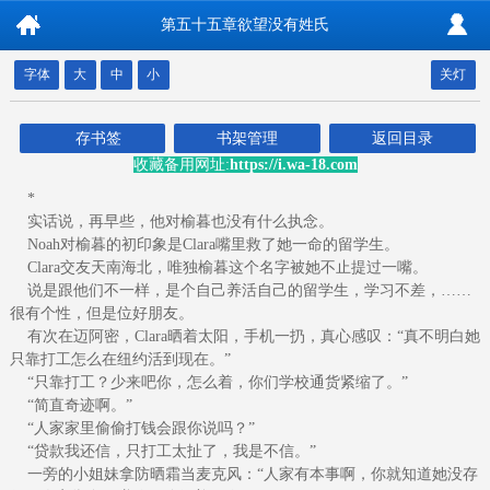
第五十五章欲望没有姓氏
字体
大
中
小
关灯
存书签
书架管理
返回目录
收藏备用网址:
https://i.wa-18.com
*
实话说，再早些，他对榆暮也没有什么执念。
Noah对榆暮的初印象是Clara嘴里救了她一命的留学生。
Clara交友天南海北，唯独榆暮这个名字被她不止提过一嘴。
说是跟他们不一样，是个自己养活自己的留学生，学习不差，……
很有个性，但是位好朋友。
有次在迈阿密，Clara晒着太阳，手机一扔，真心感叹：“真不明白她
只靠打工怎么在纽约活到现在。”
“只靠打工？少来吧你，怎么着，你们学校通货紧缩了。”
“简直奇迹啊。”
“人家家里偷偷打钱会跟你说吗？”
“贷款我还信，只打工太扯了，我是不信。”
一旁的小姐妹拿防晒霜当麦克风：“人家有本事啊，你就知道她没存