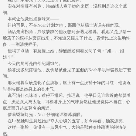
实在对榆暮有兴趣，Noah找人查了她的来历，没想到是这么个底
细。
本就让他觉出点趣味来——
纽约再见，不在Noah计划之内，那回他从瑞士逃课去纽约玩。
酒店走廊拐角，兴致缺缺的他没想到会遇见榆暮。看她又是那副一
脸蔫了的模样从套房出来，不知道又撞见了什么，表情比上次生动许
多，一副清瘦样子。
他喝了点酒，有意撞上她，醉醺醺迷糊着发问了句：“姐……姐
姐？”
今天的局可是由邵纪洲组的。
榆暮没多想搭理他，反倒是被像见了宝似的Noah半哄半骗拽进了套
间。
那天榆暮应该是化了点淡妆，唇上有一点没褪干净的口红，他凑近
时鼻端都是她身上的香水气。
说不清什么味道，难得不排斥。按理说，他平日见谁靠近他都躲着
点，厌恶跟人离太近，可榆暮身上的气味竟然让他没觉得不自在，心
底反而升起点莫名的亲近。
借着昏黄灯光，Noah仔细端详榆暮眉眼。
在La见她时注意过她那夺人心魄的五官，如今再看，确实漂亮。
这样一张脸，偏没有一点风尘气，大约是那种冷静疏离的神情使
然。