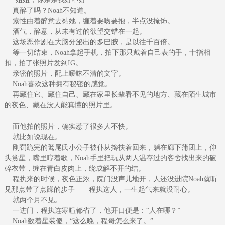
真醉了吗？Noah不知道。
索性由着醉意去黏她，缠着要吻要抱，半点没掩饰。
酒气，醉意，从未有过的欲望交错在一起。
这场恶作剧在大脑分泌出的多巴胺，是以往千百倍。
等一切结束，Noah拿起手机，拍下那只戴着自己表的手，十指相
扣，拍了张照片发到IG。
亲密的照片，配上暧昧不清的文字。
Noah喜欢这种拥有秘密的感觉。
再藏住它、藏住自己、藏在家里长辈看不见的地方、藏在陌生城市
的夜色、藏在没人能真懂的照片里。
……
而他拍的照片，确实惹了很多人不快。
就比如说现在。
刚罚跪完的鹫尾氏小公子被仆从搀扶着回来，躺在廊下蒲团上，仰
头赏星，嘴里哼着歌，Noah手里把玩从两人温存过的客舍找出来的破
碎衣带，缠在青白皮肉上，绕成解不开的结。
程执来的时候，夜色正浓，院门没声儿地开，人还没进院Noah就听
见那点带了点躁的步子——程执这人，一生起气来就没耐心。
就两个月不见。
一进门，程执连寒暄都省了，他开口便是：“人在哪？”
Noah数着星装傻，“这么晚，程哥怎么来了。”